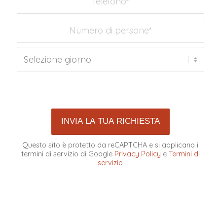
Ci scusiamo, si è verificato un
problema cercando di comunicare
con le API di Google reCAPTCHA. Al
momento non sei in grado di inviare
il modulo contatto. Per favore
riprovare più tardi - ricaricate la
pagina e controllate anche la
vostra connessione internet.
Questo sito è protetto da reCAPTCHA e si applicano i
termini di servizio di Google
Privacy Policy
e
Termini di