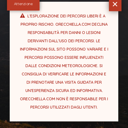
×
Attenzione
L’ESPLORAZIONE DEI PERCORSI LIBERI È A
PROPRIO RISCHIO. ORECCHIELLA.COM DECLINA
RESPONSABILITÀ PER DANNI O LESIONI
DERIVANTI DALL’USO DEI PERCORSI. LE
INFORMAZIONI SUL SITO POSSONO VARIARE E I
PERCORSI POSSONO ESSERE INFLUENZATI
DALLE CONDIZIONI METEOROLOGICHE. SI
CONSIGLIA DI VERIFICARE LE INFORMAZIONI E
DI PRENOTARE UNA VISITA GUIDATA PER
UN’ESPERIENZA SICURA ED INFORMATIVA.
ORECCHIELLA.COM NON È RESPONSABILE PER I
PERCORSI UTILIZZATI DAGLI UTENTI.