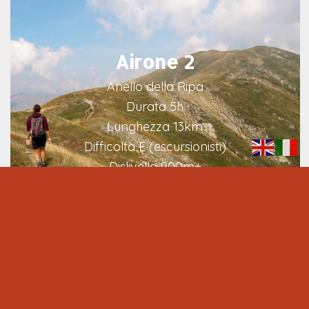
Airone 2
Anello della Ripa
Durata 5h
Lunghezza 13km
Difficoltà E (escursionisti)
Dislivello 900m+