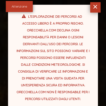
×
Attenzione
L’ESPLORAZIONE DEI PERCORSI AD
ACCESSO LIBERO È A PROPRIO RISCHIO.
ORECCHIELLA.COM DECLINA OGNI
RESPONSABILITÀ PER DANNI O LESIONI
DERIVANTI DALL’USO DEI PERCORSI. LE
INFORMAZIONI SUL SITO POSSONO VARIARE E I
PERCORSI POSSONO ESSERE INFLUENZATI
DALLE CONDIZIONI METEOROLOGICHE. SI
CONSIGLIA DI VERIFICARE LE INFORMAZIONI E
DI PRENOTARE UNA VISITA GUIDATA PER
UN’ESPERIENZA SICURA ED INFORMATIVA.
ORECCHIELLA.COM NON È RESPONSABILE PER I
PERCORSI UTILIZZATI DAGLI UTENTI.