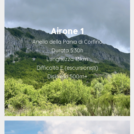
Airone 1
Anello della Pania di Corfino
Durata 5:30h
Lunghezza 13km
Difficoltà E (escursionisti)
Dislivello 500m+